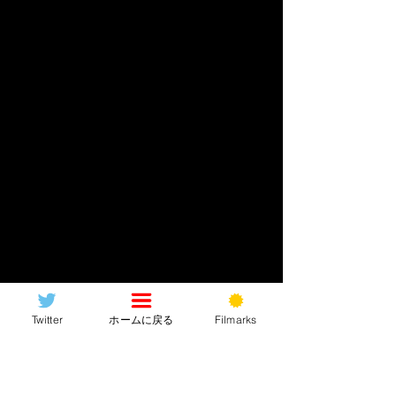
“親子三代”で迎え撃つ気満々の模様(笑)
Twitter
ホームに戻る
Filmarks