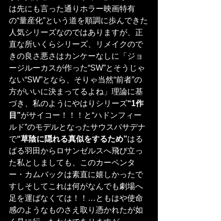
は先にも言った通りホラー映画特有
の“量産化”という道を順調に歩んできた
人気シリーズなのではありますが、正
直な所いくらシリーズ、リメイクので
きの良さ悪さはカンケーなしに「ジョ
ージルーカスが作った“SW”とそうじゃ
ない“SW”となら、そりゃ当然“前者”の
方がいいに決まってるよね」理論に基
づき、私のようにやはりシリーズ
“1作
目”
がサイコー！！！と“ハドンフィー
ルド”のモデルとなったサウスパサデナ
で
“草陰に隠れる真似をするため”
はる
ばる羽田からロサンゼルスへ飛び立っ
た私としましても、このカーペンタ
ー・カムバックは素直に嬉しかったで
すしそしてこれは何がなんでも劇場へ
足を運ばなくては！！…ともはや使命
感のようなものさえ取り憑かれたが如