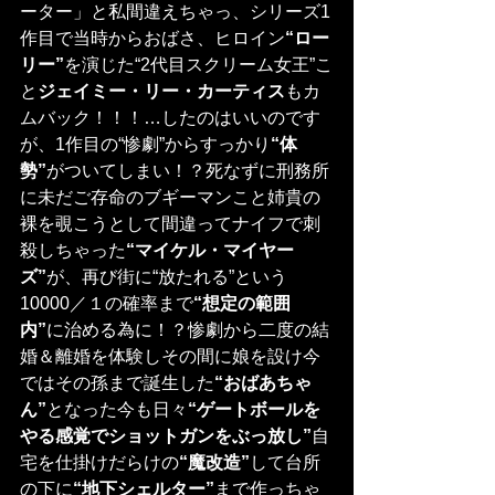
ーター」と私間違えちゃっ、シリーズ1
作目で当時からおばさ、ヒロイン
“ロー
リー”
を演じた“2代目スクリーム女王”こ
と
ジェイミー・リー・カーティス
もカ
ムバック！！！…したのはいいのです
が、1作目の“惨劇”からすっかり
“体
勢”
がついてしまい！？死なずに刑務所
に未だご存命のブギーマンこと姉貴の
裸を覗こうとして間違ってナイフで刺
殺しちゃった
“マイケル・マイヤー
ズ”
が、再び街に“放たれる”という
10000／１の確率まで
“想定の範囲
内”
に治める為に！？惨劇から二度の結
婚＆離婚を体験しその間に娘を設け今
ではその孫まで誕生した
“おばあちゃ
ん”
となった今も日々
“ゲートボールを
やる感覚でショットガンをぶっ放し”
自
宅を仕掛けだらけの
“魔改造”
して台所
の下に
“地下シェルター”
まで作っちゃ