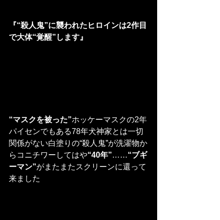
『“殺人鬼”に襲われたヒロインは2作目
で大体“覚醒”します』
“マスクを被った”
ホッケーマスクの2年
パイセンでもある78年犬神家とは一切
関係がない白塗りの“殺人鬼”が洗濯物か
らコニチワーしてはや
“40年”
……
“ブギ
ーマン”
がまたまたスクリーンに還って
来ました