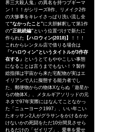
界三大殺人鬼」の異名を持つブギーマ
ン！！！がシリーズ8作、リメイク2作
の大惨事をキレイさっぱり洗い流し全
て
“なかったこと”
に大胆解釈して第1作
の
“正統続編”
という位置づけで新たに
作られた
【ハロウィン(2018)】
！！！
これからレンタル店で借りる場合は
「“ハロウィン”というタイトルが3作存
在する」
というとてもややこしい事態
になることは言うまでもない！？製作
総指揮は宇宙から来た宅配物が実はエ
イリアンで人に擬態する能力者でし
た、郵便物からの物体Xならぬ「遊星か
らの物体X」、メタルギアソリッドの元
ネタで97年実際にはなんてことなかっ
た「ニューヨーク1997」、いい年こい
たオッサン2人がグラサンをかけるかか
けないかの死闘をただ10分間見させら
れるだけの「ゼイリブ」、愛車を愛せ