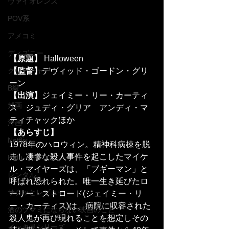
ヴァイオレンス
POV系
アメコミ
ディズニー
【原題】
 Halloween
【監督】
デヴィッド・ゴードン・グリ
クリーチャー
ーン
B級
【出演】
ジェイミー・リー・カーティ
邦画
ス　ジュディ・グリア　アンディ・マ
ティチャックほか
洋画
【あらすじ】
Netflix
1978年のハロウィン。精神科病棟を脱
走し凄惨な殺人事件を起こしたマイケ
Hulu
ル・マイヤーズは、「ブギーマン」と
レンタル
呼ばれ恐れられた。唯一生き延びたロ
サクッとレビュー
ーリー・ストロード(ジェイミー・リ
ー・カーティス)は、病院に収容された
酒のツマミにならない映画のこと
殺人鬼が再び現れることを想定しその
イッキ見シリーズ