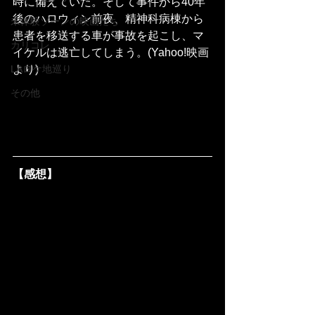
時に備えていた。そして事件から40年
後のハロウィン前夜、精神科病棟から
未体験ゾーンの映画たち
患者を移送する車が事故を起こし、マ
カリコレ
イケルは逃亡してしまう。(Yahoo!映画
より)
LAロケ地巡り
その他
【感想】