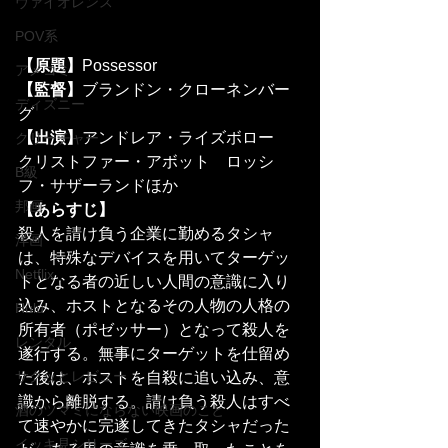
ヴァイオレンス
POV系
【原題】
Possessor
アメコミ
【監督】
ブランドン・クローネンバー
ディズニー
グ
【出演】
アンドレア・ライズボロー　
クリーチャー
クリストファー・アボット　ロッシ
B級
フ・サザーランドほか
邦画
【あらすじ】
殺人を請け負う企業に勤めるタシャ
洋画
は、特殊なデバイスを用いてターゲッ
Netflix
トとなる者の近しい人間の意識に入り
込み、ホストとなるその人物の人格の
Hulu
所有者（ポゼッサー）となって殺人を
レンタル
遂行する。無事にターゲットを仕留め
サクッとレビュー
た後は、ホストを自殺に追い込み、意
識から離脱する。請け負う殺人はすべ
酒のツマミにならない映画のこと
て速やかに完遂してきたタシャだった
イッキ見シリーズ