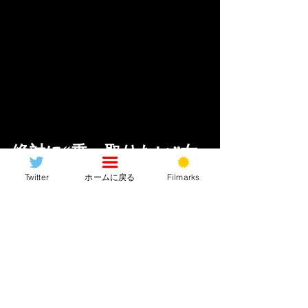
絶対に“乗っ取りたい”女
VS絶対に“乗っ取られた
Twitter
ホームに戻る
Filmarks
くない”男
ポ◯タテッ！！！いやーこれがいいん