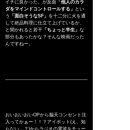
イチに良かった。が反面
「他人のカラ
ダをマインドコントロールする」
とい
う
「面白そうなSF」
を十二分に火を通
して絶品料理に仕立て上げているか、
と聞かれると若干
「ちょっと半生」
な
部分もあったかな？そんな映画だった
んですねー。
おいおいおいOPから脳天コンセント注
入ってかぁー！！？アイポット(え、知
らない…？)からラジオの電波をチュー