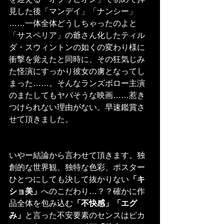
見した後「マンデイ」「ナンシー」
……一体全体どうしちゃったのよと
「サスペリア」の爺さん化したティル
ダ・スウィントンの如くの変わり様に
衝撃を覚えたと同時に、その狂気じみ
た怪演にすっかり彼女の虜となってし
まった……。そんなランズボロー主演
のまたしてもヤバそうな映画……惹き
つけられない理由がない。早速鑑賞さ
せて頂きました。
いやー結論から言わせて頂きます。独
創的な世界観、独特な色彩、ポスター
ひとつにしても決して抜かりない
「キ
ショ美」
へのこだわり…？？確かに作
品全体を包み込む
「不快感」「エグ
み」
と言った不安要素のセンスはピカ