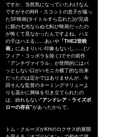
ですか、当然気になっていたわけなん
ですがその時R・スコットの息子が撮っ
たSF映画(タイトルすら忘れた)が完成
に親の七光ならぬ七転び映画だったの
が怖くて見なかったんですよね。ハエ
の子はハエる……あいや
「THE2世映
画」
にあまりいい印象もないし……(ソ
フィア・コッポラを除く)でその前作
「アンチヴァイラル」が世間的にはパ
ッとしない口がハモニカ横丁的な出来
だったのは定かではありませんが、今
回そんな監督のネーミングマリューよ
りも遥かに興味を引き立てられたの
は、紛れもない
“アンドレア・ライズボ
ローの存在”
があったからで。
トム・クルーズがKHのロクサス的展開
を迎える「オブリビオン」で初めて拝