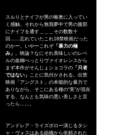
スルりとナイフが男の喉奥に入ってい
く感触。それから無我夢中で男の腹部
にナイフを通す＿＿＿その数数十
回……忘れていたこれ18禁映画だった
のかー。いやーこれぞ
「暴力の極
み」
。映論？なにそれ美味しいのレベ
ルの血糊べっとりヴァイオレンスから
まず本作がそんじょショコラの
「只者
ではない」
ことに気付かされる。出禁
映画「アングスト」の本能的な暴力で
ありながら、そこにある種の“美”が混在
する、なんとも気味の悪い美しさと言
ったら……。
アンドレア・ライズボロー演じるタシ
ャ・ヴォスはある組織から依頼された