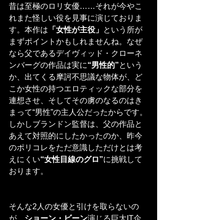
昔は至極のロリ女優……それが今やこ
れまた怪しい役を見事に演じておりま
す。本作は
「女性が主役」
という所が
まずポイントかもしれませんね。なぜ
なら父であるデイヴィッド・クローネ
ンバーグの作品は実に
“男性的”
という
か、出てくる摩訶不思議な物体が、ど
こか女性の持つエロティックな部分を
連想させ、そしてその虜のなるのはき
まって“男性”の主人公だったからです。
しかしブランドン監督は、父の作品と
あえて対照的にしたかったのか、昨今
のポリコレをただ意識しただけとは考
えにくい
“女性目線のグロ”
に挑戦して
おります。
そんな2人の女優と引けを取らないの
が、
ショーン・ビーン
演じる巨大IT企