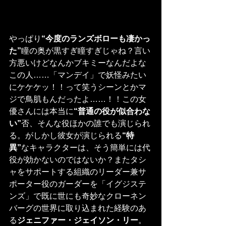
やっぱり
“今度のランズボローも凄かっ
た”
瞳の奥が黒すぎ瞳すぎじゃね？言い
方悪いけどなんかブキミーなんだよな
この人……「マンデイ」で妖怪みたい
にケケケッ！！って笑うシーンとかマ
ジで鳥肌もんだったよ……！！この女
優さんには本当に
“普通の役が似合わな
い”
否、そんな役ほかの誰でも演じられ
る。がしかし彼女が演じられる
“特
異”
なキャラクターは、そう簡単には代
役が効かないのではないか？またタシ
ャをサポートする組織のリーダー兼サ
ポーター役のガーダーを「イグジステ
ンズ」で既に世にも奇妙なクローネン
バーグの世界に取り込まれた経験のあ
る
ジェニファー・ジェイソン・リー
。