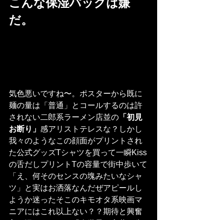
こんな保湿パックは嫌
だ。
気色悪いですね〜。ポスターから既に
麺の量は「普通」とコールするのは許
されない二郎系ラーメン店並の
「初見
お断り」
感アリストテレスな？しかし
我々のようなこの顔面がプリントされ
た公式グッズTシャツを買って一瞬Kiss
の舌だしプリントTの容量で街中歩いて
「え、何そのセンスの塊みたいなシャ
ツ」と実はお洒落なんだぜアピールし
ようか迷ったそこのキモオタ系映画マ
ニアにはこれ以上ない？？期待と興奮