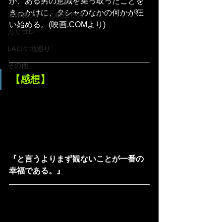
が、ある男の意識を乗っ取ったことを
きっかけに、タシャのなかの何かが狂
未体験ゾーンの映画たち
い始める。(映画.COMより)
カリコレ
LAロケ地巡り
その他
【感想】
『と言うよりまず観ないことが一番の
幸福である。』