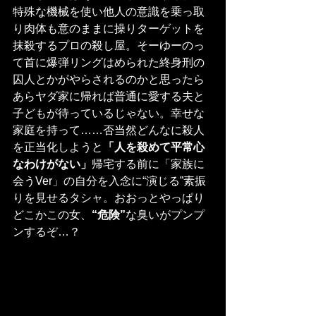
特殊な機械を使い他人の意識を乗っ取
り肉体も意のままに操りターゲットを
抹殺するプロの殺し屋。そーゆーのっ
て首に爆弾リングはめられた終身刑の
囚人とかがやらされるのかと思ったら
あらヤダ家に帰れば普通に愛する夫と
子どもが待っているじゃない。幸せな
家庭を持って……否当然どんなに殺人
を正当化しようと
「人を殺めて平常心
なわけがない」
帰宅する前に「家族に
会うVer」の自分を入念に“演じる”素振
りを見せるタシャ。おおっとやっぱり
どこかこの女、
“危険”
な臭いがプンプ
ンするぞ…？