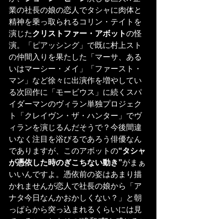
業の社長の娘の恋人でタシャに肉体と
精神を乗っ取られるコリン・テイトを
演じた
クリストファー・アボット
の怪
演。「ピアッシング」で既に村上スト
の仲間入りを果たした「マーサ、ある
いはマーシー・メイ」「ファースト・
マン」など徐々に出演作を増やしてい
る次回作に「モービウス」に続くスパ
イダーマンのヴィラン単独プロジェク
ト「クレイヴン・ザ・ハンター」でヴ
ィランを演じるんだそうで？今後間違
いなく注目を浴びるであろう俳優なん
でありますが、このアボットの
“タシャ
が憑依した時のぎこちない動き”
がまぁ
いいんですよ。憑依前の姿はあまり描
かれませんが恋人で社長の娘から「ア
ナタ今日なんかおかしくない？」と朝
っぱらから突っ込まれるくらいには見