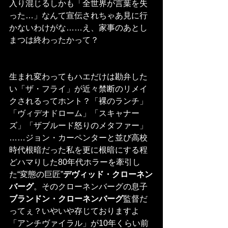
入り混じるしかも「全世界が言葉を失
った…」なんて宣伝されちゃあ見に行
かないわけがな……え、家事のあとし
まつは終わったかって？
生まれ変わってもハエだけは勘弁した
い「ザ・フライ」が近々禁断のリメイ
クされるってホント？「裸のランチ」
「ヴィデオドローム」「スキャナー
ズ」「ザブルード怒りのメタファー」
……ジョン・カーペンターと並び高校
時代根暗だった私を更に根暗にする程
どハマりした80年代ホラーを牽引し
た“変態の巨匠”
デヴィッド・クローネン
バーグ
。そのクローネンバーグの息子
ブランドン・クローネンバーグ
監督だ
ってぇ？いやいや存じておりますよ
「アンチヴァイラル」が10年くらい前