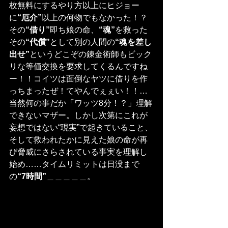
枚無料にするやり方以上にヒジョー
に
“厄介”
以上の何物でもなかった！？
その
“借り”
即ち娘の命、
“魂”
を救った
その
“代償”
として別の人間の
“魂を差し
出せ”
というどこぞの錬金術師もビック
リな等価交換を要求してくるんですね
ー！！コイツは面倒なヤツに借りを作
っちまったぜ！てやんでぇぇい！！…
当然何の事だか「ワッツ8分！？」理解
できないマザー。しかし次第にこれが
妄想ではない“現実”で起きていること、
そして救われたかに見えた娘の命が再
び脅威にさらされている事実を理解し
始め……タイムリミットは日没まで
の
“7時間”
＿＿＿＿＿。