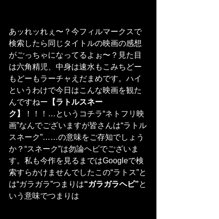
あッれッれぇ〜？今フィルマークスで
検索したら同じタイトルの映画の感想
がごっちゃになってるよぉ〜？見た目
は六角精児、中身は速水もこみちどー
もどーもラーチャえだまめです。ハイ
というわけで今日はこんな映画を観た
んですねー
【ラトルスネー
ク】
！！！…というコチラ“ネトフリ映
画”なんでございますが皆さんは“ラトル
スネーク”……の意味をご存知でしょう
か？“スネーク”は勿論ヘビでございま
す。私も今作を見るまではGoogleで検
索すらかけませんでしたこの“ラトス”と
は“ガラガラ”つまりは
“ガラガラヘビ”
と
いう意味でつまりは