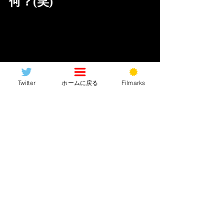
何？(笑)
Twitter
ホームに戻る
Filmarks
【感想(ネタバレ)】
いやーこれはちょっとですねー、退屈
だったなー(笑)85分の本編中に昼寝を1
回、ながらスマホを1回、ながら昼寝を
2回してしまったのでまぁほぼ集中して