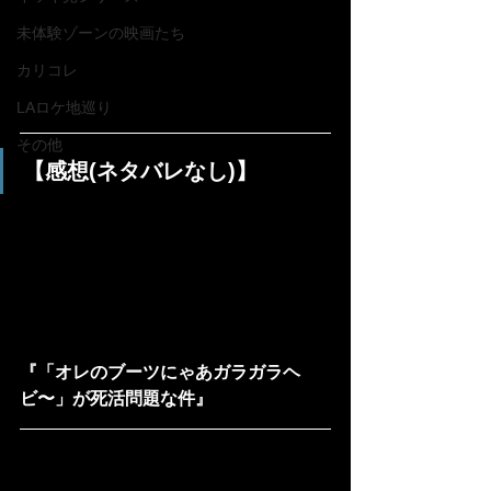
未体験ゾーンの映画たち
カリコレ
LAロケ地巡り
その他
【感想(ネタバレなし)】
『「オレのブーツにゃあガラガラヘ
ビ〜」が死活問題な件』