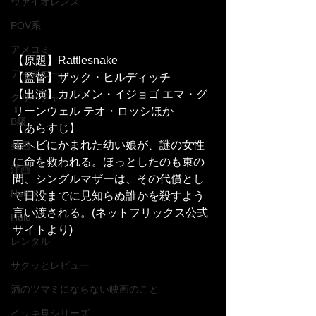
ヴァイオレンス
POV系
アメコミ
【原題】Rattlesnake
ディズニー
【監督】ザック・ヒルディッチ
【出演】カルメン・イジョゴ エマ・グ
クリーチャー
リーンウェル テオ・ロッシほか
B級
【あらすじ】
毒ヘビにかまれた幼い娘が、謎の女性
邦画
に命を救われる。ほっとしたのも束の
洋画
間、シングルマザーは、その代償とし
Netflix
て日没までに見知らぬ誰かを殺すよう
言い渡される。(ネットフリックス公式
Hulu
サイトより)
レンタル
サクッとレビュー
酒のツマミにならない映画のこと
イッキ見シリーズ