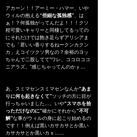
アカーン！！アーミー・ハマー、いや
ウィルの抱える
“些細な孤独感”
、は
ぁ！？何孤独がってんだよ！！！クソ
程可愛いキャリーと同棲してるっての
にそれだけでは飽き足らずアリシアま
でも「君いい香りするねークンカクン
カ」えコイツクソ男なの？余裕のヨッ
ちゃんで二股してて“ワレ、ココロココ
ニアラズ。”感じちゃってんのかｙ…
あ、スミマセンスミマセンなんか
“あま
りに何も起きなくて”
ソッチの方に目が
行っちゃいました…。いや
“スマホを拾
っただけなのに”
確かにそれから
“不可
解”
な事がウィルの身に起こり始めるの
です！！例えば黒いカサカサとか黒い
カサカサとか黒いカｓ……