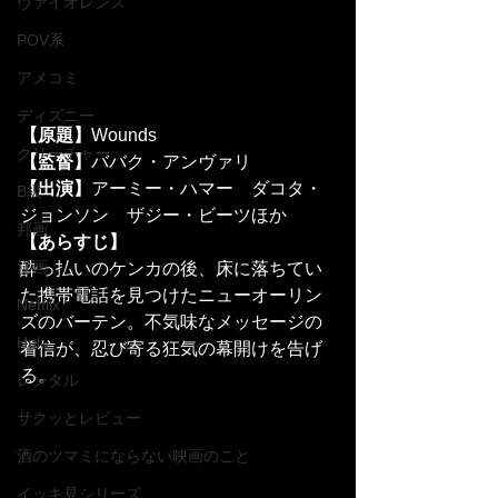
ヴァイオレンス
POV系
アメコミ
ディズニー
【原題】
Wounds
クリーチャー
【監督】
ババク・アンヴァリ
【出演】
アーミー・ハマー　ダコタ・
B級
ジョンソン　ザジー・ビーツほか
邦画
【あらすじ】
洋画
酔っ払いのケンカの後、床に落ちてい
た携帯電話を見つけたニューオーリン
Netflix
ズのバーテン。不気味なメッセージの
Hulu
着信が、忍び寄る狂気の幕開けを告げ
る。 
レンタル
サクッとレビュー
酒のツマミにならない映画のこと
イッキ見シリーズ