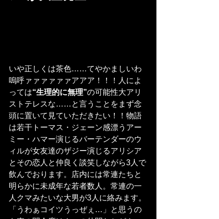
いや正しくは茶色……てやかましいわ
嗚呼ァァァァァァアアア！！！人によ
っては
“生理的に無理”
の可能性大アリ
ストテレスな……と言うことをまず念
頭に置いて見ていただきたい！！物語
は若干トーマス・ジェーン感漂うアー
ミー・ハマー演じるバーテンダーのウ
ィルが女友達のザジー演じるアリシア
とその恋人と仲良く談笑しながら3人で
飲んでおります。店内には常連たちと
明らかに未成年な若者数人。常連の一
人クマみたいな大男が3人に絡みます。
「うわぁコイツうっぜぇ…」と思うの