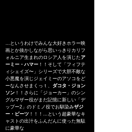
…というわけでみんな大好きホラー映
画とか抜かしながら思いっきりカリフ
ォルニア生まれのロシア人を演じた
ア
ーミー・ハマー
！！そして「フィフテ
ィシェイズ〜」シリーズで大胆不敵な
小悪魔を演じジェイミーのアソコをど
ーなんさせまくっｔ、
ダコタ・ジョン
ソン
！！さらに「ジョーカー」のシン
グルマザー役がまだ記憶に新しい「デ
ップー2」のドミノ役でお馴染み
ザジ
ー・ビーツ
！！！…という超豪華なキ
ャストの出汁をふんだんに使った無駄
に豪華な