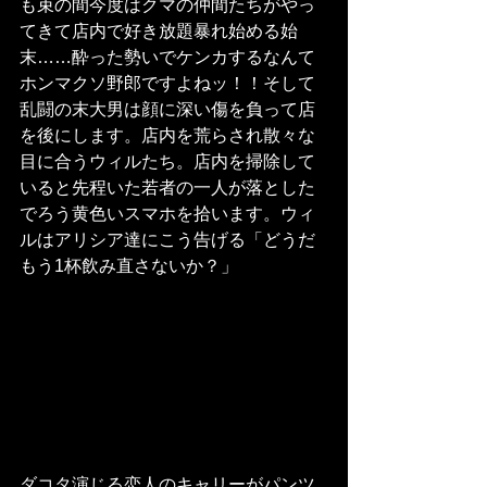
も束の間今度はクマの仲間たちがやっ
てきて店内で好き放題暴れ始める始
末……酔った勢いでケンカするなんて
ホンマクソ野郎ですよねッ！！そして
乱闘の末大男は顔に深い傷を負って店
を後にします。店内を荒らされ散々な
目に合うウィルたち。店内を掃除して
いると先程いた若者の一人が落とした
でろう黄色いスマホを拾います。ウィ
ルはアリシア達にこう告げる「どうだ
もう1杯飲み直さないか？」
ダコタ演じる恋人のキャリーがパンツ