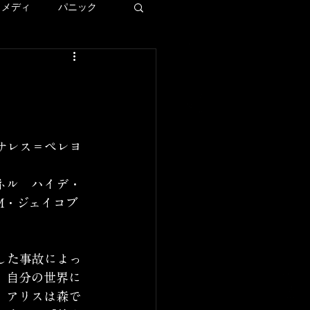
コメディ
パニック
ディズニー
ー
サレス＝ペレヨ
LAロケ地巡り
ネル　ハイデ・
M・ジェイコブ
した事故によっ
、自分の世界に
、アリスは森で