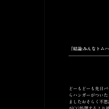
『結論:みんなトム
どーもどーも先日パ
らハンガーがついた
ましたおそらく不思
がCG処理するより