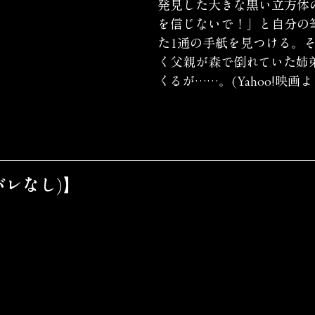
発見した大きな黒い立方体
を信じないで！」と自分の
た1通の手紙を見つける。
く父親が森で倒れていた姉
くるが……。(Yahoo!映画よ
バレなし)】