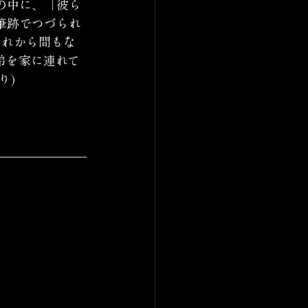
の中に、「彼ら
筆跡でつづられ
それから間もな
弟を家に連れて
り)