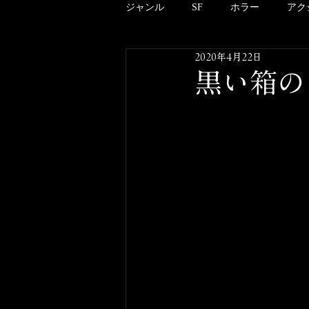
ジャンル
SF
ホラー
アク
2020年4月22日
アニメーション
ドキュメンタ
黒い箱のア
クリーチャー
B級
邦画
酒のツマミにならない映画のこと
その他