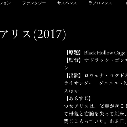
ション
ファンタジー
サスペンス
ラブロマンス
リー
ドラマ
ヴァイオレンス
POV系
アメコミ
リス(2017)
洋画
Netflix
Hulu
レンタル
サクッとレビュ
【原題】
Black Hollow Cage
【監督】
サドラック・ゴン
ン
イッキ見シリーズ
未体験ゾーンの映画たち
カリコレ
【出演】
ロウェナ・マクド
ライサンダー　ダニエル・
スほか
【あらすじ】
少女アリスは、父親が起こ
て母親と右腕を失って以来
閉じこもっていた。ある日