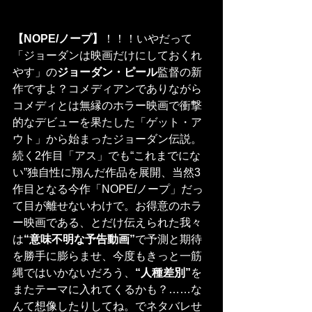
【NOPE/ノープ】
！！！いやだって
「ジョーダンは映画だけにしておくれ
やす」の
ジョーダン・ピール
監督の新
作ですよ？コメディアンでありながら
コメディとは無縁のホラー映画で衝撃
的なデビューを果たした「ゲット・ア
ウト」から始まったジョーダン伝説。
続く2作目「アス」でも“これまでにな
い”独自性に翔んだ作品を展開、当然3
作目となる今作「NOPE/ノープ」だっ
て目が離せないわけで。お得意のホラ
ー映画である、とだけ伝えられた我々
は
“意味不明な予告動画”
で予測と期待
を勝手に膨らませ、今度もきっと一筋
縄ではいかないだろう、
“人種差別”
を
またテーマに入れてくるかも？……な
んて想像したりしてね。でネタバレせ