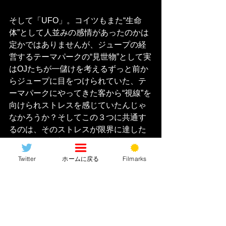
そして「UFO」。コイツもまた“生命
体”として人並みの感情があったのかは
定かではありませんが、ジュープの経
営するテーマパークの“見世物”として実
はOJたちが一儲けを考えるずっと前か
らジュープに目をつけられていた、テ
ーマパークにやってきた客から“視線”を
向けられストレスを感じていたんじゃ
なかろうか？そしてこの３つに共通す
るのは、そのストレスが限界に達した
ために人間を襲う、という点です。も
っと言うと、襲われるのは“視線を向け
Twitter
ホームに戻る
Filmarks
る”者、“飼育”しようとする者、
「管理
しようとする者
」に対してです。この
「管理しようとする者」というのがミ
ソというか、今作の根底にあるテーマ
で、そしてジョーダン・ピールが今作