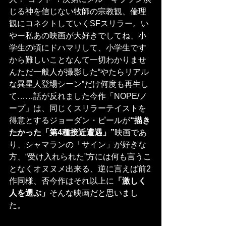
じる神を信じない牧師の宗教観、倫理
観にコネクトしていくSFスリラー。い
やー私あの映画が大好きでしてね、小
学生の頃にドハマリして、小学生です
から難しいことなんて一切わかりませ
んただ一般人が撮影した“やたらリアル
な異星人登場シーン”だけ何度も再生し
て……話が反れました今作「NOPE/ノ
ープ」は、同じくスリラーテイストを
得意とするジョーダン・ピールが
“描き
たかった「第4種接近遭遇」”
映画であ
り、シャマランの「サイン」が好きな
方、“受け入れられた”方には何も言うこ
となくオヌヌメ出来る、逆に言えば前2
作同様、否今作はそれ以上に
「激しく
人を選ぶ」
そんな映画だと思いまし
た。