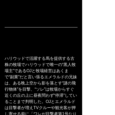
ハリウッドで活躍する馬を提供する古
株の牧場でハリウッドで唯一の“黒人牧
場主”であるOJと牧場経営はあくま
で“副業”だと言い張るエメラルドの兄妹
は、ある晩上空から影を落とす“謎の飛
行物体”を目撃、“ソレ”は牧場からすぐ
近くの丘の上に昼夜問わず“停滞”してい
ることまで判明した。OJとエメラルド
は目撃者が増えTVクルーや観光客が押
し寄せる前に「ワレが目撃者第1号なり