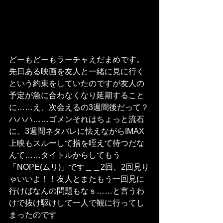
どーもどーもラーチャえだまめです。
先日ある映画を友人と一緒に見に行く
という約束をしていたのですが友人の
予定が急に合わなくなり延期すること
に……え、次会えるの3週間後だって？
ハハハ……ゴメンそれはちょっと流石
に、3週間ネタバレに怯えながらIMAX
上映もスルーして指を咥えて待つだな
んて……タイトルからしてもう
「NOPE(ムリ)」です＿＿2回、2回見り
ゃいいよ！！友人とまたもう一回見に
行けばなんの問題もなｓ……と言うわ
けで抜け駆けして一人で観に行ってし
まったのです