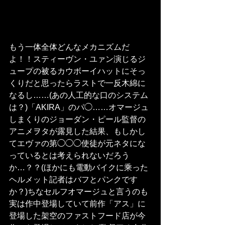
もう一体全体どんなメカニズムだ
よ！！スティーヴン・ユァン演じるジ
ュープの被るカウボーイハットにそっ
くりだと思ったらラストで一反木綿に
なるし……(あの人工的な口のシステム
は？)「AKIRA」のパ◯……オマージュ
しまくりのジョーダン・ピール監督の
アニメヲタが露見した結果、もしかし
てエヴァの第◯◯◯使徒が元ネタにな
っているとは考えられないだろう
か…？？(ほかにも電動バイクに乘った
ヘルメット記者はバフとパンクです
か？)ちなセルフオマージュと言うのも
実は作中登場していて前作「アス」に
登場した架空のファストフード店が今