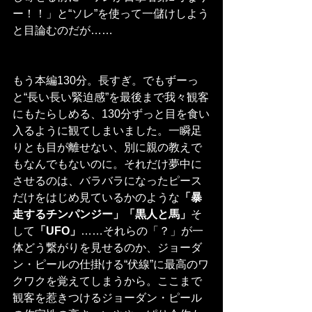
ー！！」と“ソレ”を使って一儲けしよう
と目論むのだが……
もう本編130分。長すぎ。でもずーっ
と“長い長い緊迫感”を最後まで我々観客
にもたらしめる、130分ずっと目を食い
入るように観てしまいました。一瞬足
りとも目が離せない、別に親の教えで
もなんでもないのに。それだけ夢中に
させるのは、バラバラになったピース
だけをはじめ見ているかのような
「暴
走するチンパンジー」「黒人と馬」
そ
して
「UFO」
……それらの「？」が一
体どう繋がりを見せるのか、ジョーダ
ン・ピールの仕掛ける“伏線”に最高のワ
クワクを覚えてしまうから。ここまで
観客を惹きつけるジョーダン・ピール