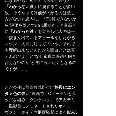
になるやも。私もどちらかと言うと
「わからない派」
に属することが多い
故、そうやって評価が下がるのは致し
方がないと思うし、「“理解できないか
ら”評価を落とすのは愚かだ」と鼻高々
に
「わかった派」
を宣言し他人の頭一
つ抜きん出ているアピールをしたがる
マウント人間に対して「いや、それで
も理解出来ないんだから面白いとは言
えんのだよ」と“なぜ素直に映画と向き
合えないのか”と逆に言いたくもなるの
ですが。。。
ただ今作は前2作に比べて
“格段にエン
タメ色の強い”
映画で、Cノーランとタ
ッグを組み「ダンケルク」でアカデミ
ー撮影賞にノミネートされたホイテ・
ヴァン・ホイテマ撮影監督によるIMAX