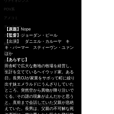
ヴァイオレンス
POV系
アメコミ
ディズニー
【原題】
Nope
【監督】
ジョーダン・ピール
クリーチャー
【出演】	ダニエル・カルーヤ　キ
B級
キ・パーマー　スティーヴン・ユァン
邦画
ほか
【あらすじ】
洋画
田舎町で広大な敷地の牧場を経営し、
Netflix
生計を立てているヘイウッド家。ある
日、長男OJが家業をサボって町に繰り
Hulu
出す妹エメラルドにうんざりしていた
レンタル
ところ、突然空から異物が降り注いで
サクッとレビュー
くる。その謎の現象が止んだかと思う
と、直前まで会話していた父親が息絶
酒のツマミにならない映画のこと
えていた。長男は、父親の不可解な死
イッキ見シリーズ