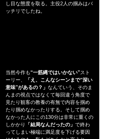
し目な態度を取る。主役2人の掴みはバ
ッチリでしたね。
当然今作も
“一筋縄ではいかない”
スト
ーリー、
「え、こんなシーンまで“深い
意味”があるの？」
なんていう、そのま
んまの視点ではなくて毎回違う角度で
見たり観客の教養の有無で内容を掴め
たり掴めなかったりする。そして掴め
なかった人にこの130分は非常に重くの
しかかり
「結局なんだったの」
で終わ
ってしまい極端に満足度を下げる要因