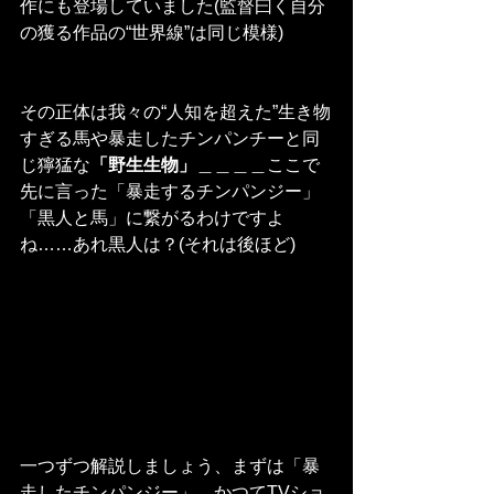
作にも登場していました(監督曰く自分
の獲る作品の“世界線”は同じ模様)
その正体は我々の“人知を超えた”生き物
すぎる馬や暴走したチンパンチーと同
じ獰猛な
「野生生物」
＿＿＿＿ここで
先に言った「暴走するチンパンジー」
「黒人と馬」に繋がるわけですよ
ね……あれ黒人は？(それは後ほど)
一つずつ解説しましょう、まずは「暴
走したチンパンジー」。かつてTVショ