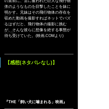
の直前に、雲に覆われた巨大な飛行物
体のようなものを目撃したことを妹に
未体験ゾーンの映画たち
明かす。兄妹はその飛行物体の存在を
カリコレ
収めた動画を撮影すればネットでバズ
るはずだと、飛行物体の撮影に挑む
LAロケ地巡り
が、そんな彼らに想像を絶する事態が
その他
待ち受けていた。(映画.COMより)
【感想(ネタバレなし)】
『THE「飼い犬に噛まれる」映画』