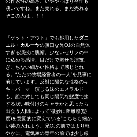
の作家性の高さ、いややっぱり今作も
凄いですね。まだ売れる、まだ売れる
ぞこの人は…！！
「ゲット・アウト」でも起用した
ダニ
エル・カルーヤ
の無口な兄OJの自然体
すぎる演技に脱帽。少ないセリフの中
に込める感情、目だけで魅せる演技、
ぎこちない細かい性格まで感じとれ
る。“ただの牧場経営者の一人”を見事に
演じています。反対に陽気な性格のキ
キ・パーマー演じる妹のエメラルド
も、誰に対しても同じ陽気な態度で接
する浅い味付けのキャラかと思ったら
出会う人間によって“微妙に距離感(態
度)を意図的に変えている”こちらも細か
い芸の入れよう。兄OJの前ではより軽
やかに、電気屋の青年の前では少し厳