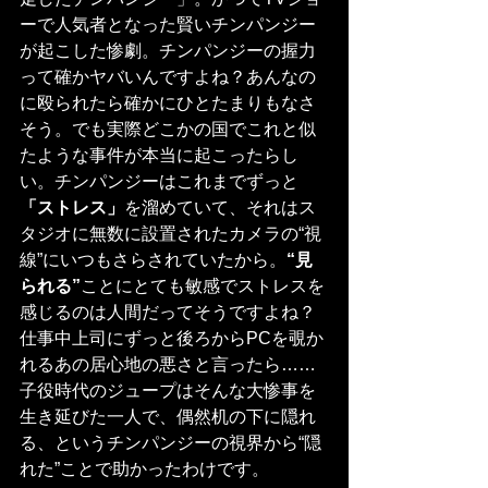
ーで人気者となった賢いチンパンジー
が起こした惨劇。チンパンジーの握力
って確かヤバいんですよね？あんなの
に殴られたら確かにひとたまりもなさ
そう。でも実際どこかの国でこれと似
たような事件が本当に起こったらし
い。チンパンジーはこれまでずっと
「ストレス」
を溜めていて、それはス
タジオに無数に設置されたカメラの“視
線”にいつもさらされていたから。
“見
られる”
ことにとても敏感でストレスを
感じるのは人間だってそうですよね？
仕事中上司にずっと後ろからPCを覗か
れるあの居心地の悪さと言ったら……
子役時代のジュープはそんな大惨事を
生き延びた一人で、偶然机の下に隠れ
る、というチンパンジーの視界から“隠
れた”ことで助かったわけです。