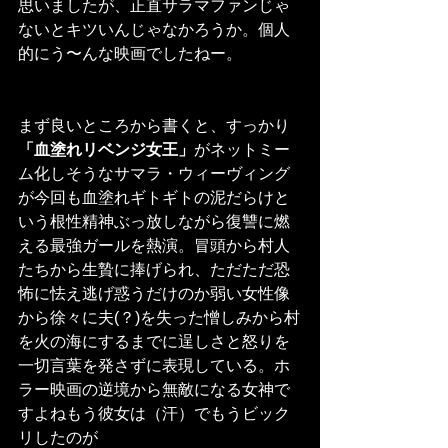
思いましたが、正直サラマファンじゃ
ないとキツいんじゃなかろうか。個人
的にう〜んな映画でしたねー。
まず良いところから書くと、すっかり
「血塗れリベンジ女王」
がネットミー
ム化しそうなサマラ・ウィーヴィング
が今回も血塗れギトギトの泥だらけと
いう根性精神ぶっ放しながら復讐に燃
える最強ガールを熱演。冒頭から村人
たちから生贄に捧げられ、ただただ恐
怖に怯え逃げ惑うだけのか弱い女性像
から徐々に夫(？)を失った憎しみから村
を火の海にするまでに逞しさと怒りを
一切言葉を発さずに表現している。ホ
ラー映画の逆境から無敵になる女神で
すよねもう彼女は（汗）でもうビック
リしたのが