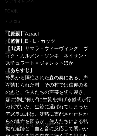
ヴァイオレンス
POV系
アメコミ
ディズニー
【原題】
Azrael
【監督】
E・L・カッツ
クリーチャー
【出演】
サマラ・ウィーヴィング　ヴ
B級
ィク・カルメン・ソンネ　ネイサン・
邦画
スチュワート＝ジャレットほか
【あらすじ】
洋画
外界から隔絶された森の奥にある、声
Netflix
を禁じられた村。その村では信仰の名
のもと、住人たちの声帯を切り裂き、
Hulu
森に潜む“何か”に生贄を捧げる儀式が行
レンタル
われていた。生贄に選ばれてしまった
アズラエルは、沈黙に支配された村か
サクッとレビュー
らの逃亡を図るが、住人たちによる執
酒のツマミにならない映画のこと
拗な追跡と、血と音に反応して襲いか
イッキ見シリーズ
かってくる謎の存在に行く手を阻まれ