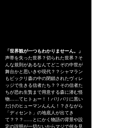
「世界観が一つもわかりませーん。」
声帯を失った世界？切られた世界？そ
んな規則があるなんてどこぞの中世が
舞台かと思いきや現代？？シャマラン
もビックリ森の中の閉鎖されたヴィレ
ッジで生きる信者たち？？その信者た
ちが恐れ生贄まで用意する森に潜む怪
物……てヒトぉー！！バリバリに黒い
だけのヒューマンんんん！？さながら
「ディセント」の地底人が出てき
て？？？……とにかく物語の背景や設
定の説明が一切ないからマジで何を見