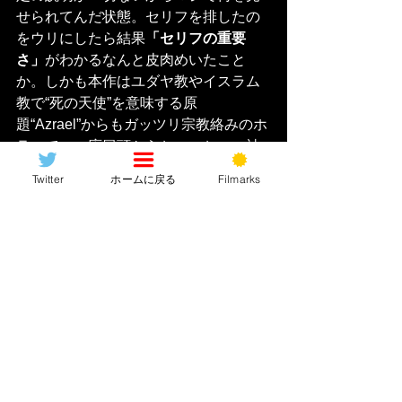
せられてんだ状態。セリフを排したの
をウリにしたら結果
「セリフの重要
さ」
がわかるなんと皮肉めいたこと
か。しかも本作はユダヤ教やイスラム
教で“死の天使”を意味する原
題“Azrael”からもガッツリ宗教絡みのホ
ラーで、一応冒頭からちょいちょい神
の啓示みたいな文が差し込まれるんだ
Twitter
ホームに戻る
Filmarks
けど、正直信者でもなきゃそれだけで
本作の世界観を理解するのはちょっと
キツかった。それらを
「知ってる前
提」
でこの映画が作られている、とい
う感じでしたねー。
そして最大の問題点というか本作の最
大の根幹とも言える“セリフ削除”をうま
く利用出来ていないこと
。「なぜ“喋っ