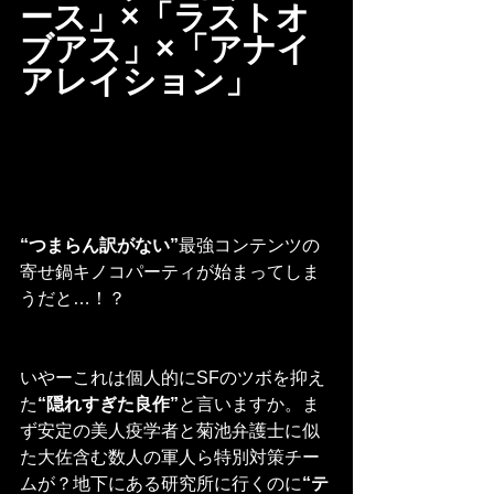
ース」×「ラストオ
ブアス」×「アナイ
アレイション」
“つまらん訳がない”
最強コンテンツの
寄せ鍋キノコパーティが始まってしま
うだと…！？
いやーこれは個人的にSFのツボを抑え
た
“隠れすぎた良作”
と言いますか。ま
ず安定の美人疫学者と菊池弁護士に似
た大佐含む数人の軍人ら特別対策チー
ムが？地下にある研究所に行くのに
“テ