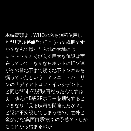
本編冒頭よりWHOの名も無断使用し
た
“リアル路線”
で行こうって魂胆です
か？なんて思ったら北の大地にじ
ゅ〜〜〜んとそびえる巨大な施設は実
在していて？なんならホントに旧ソ連
がその昔地下まで続く地下トンネルを
掘っていたという！？レニー・ハーリ
ンの「ディアトロフ・インシデント」
と同じ“都市伝説”映画だったんですね
ぇ。ゆえにB級SFホラーを期待すると
いきなり「見る映画を間違えたか？」
と逆に不安視してしまう程の、意外と
金かけた“真面目系”索引の予感？？しか
もこれから始まるのが