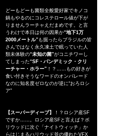
どーもどーも菌類全般愛好家でキノコ
鍋もやるのにコレステロール値が下が
りませんラーチャえだまめです。と言
うわけで本日は何の因果か
“地下1万
2000メートル”
も掘ったらブラジルの皆
さんではなく永久凍土で眠っていた人
類未体験の
“未知の菌”
がコニチワーし
てしまった
“SF・パンデミック・クリ
ーチャー・ホラー”
！？……もの好きが
食い付きそうなワードのオンパレード
なのに知名度ゼロなのが逆に“おろロシ
ア”
【スーパーディープ】
！？ロシア産SF
ですか……。ロシア産SFと言えば？ボ
リウッドに次ぐ「ナイトウィッチ」か
らはじまるハリウッド並の優れたVFX