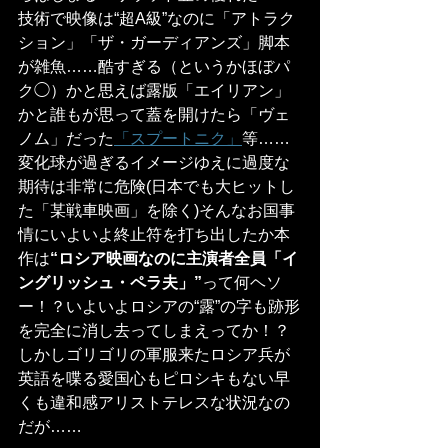
技術で映像は“超A級”なのに「アトラク
ション」「ザ・ガーディアンズ」脚本
が雑魚……酷すぎる（というかほぼパ
ク◯）かと思えば露版「エイリアン」
かと誰もが思って蓋を開けたら「ヴェ
ノム」だった
「スプートニク」
等……
変化球が過ぎるイメージゆえに過度な
期待は非常に危険(日本でも大ヒットし
た「某戦車映画」を除く)そんなお国事
情にいよいよ終止符を打ち出したか本
作は
“ロシア映画なのに主演者全員「イ
ングリッシュ・ペラ夫」”
って何ヘソ
ー！？いよいよロシアの“露”の字も跡形
を完全に消し去ってしまえってか！？
しかしゴリゴリの軍服来たロシア兵が
英語を喋る愛国心もピロシキもない早
くも違和感アリストテレスな状況なの
だが……