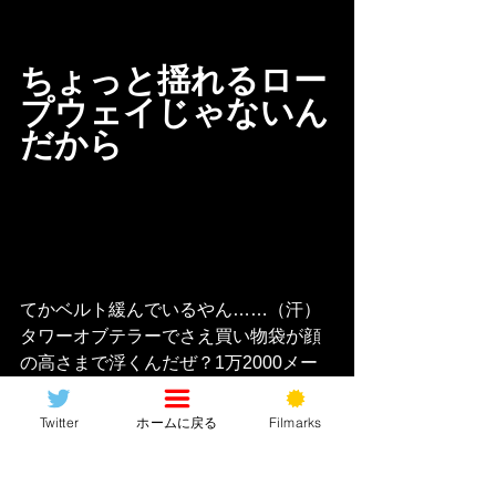
ちょっと揺れるロー
プウェイじゃないん
だから
てかベルト緩んでいるやん……（汗）
タワーオブテラーでさえ買い物袋が顔
の高さまで浮くんだぜ？1万2000メー
トル直下したら普通は“天井にひっつ
く”レベルに体浮きません？舐めたらあ
Twitter
ホームに戻る
Filmarks
っかぁ〜ん〜♫(はいリアリティ終了)
ま、まぁとにかくエラくよく出来たエ
レベーターでなんとか“第一階層”に到着