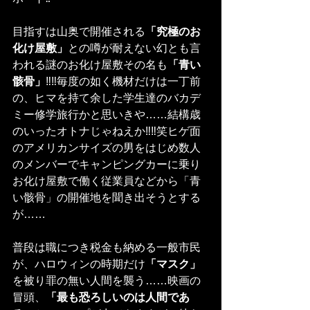
目指すは山奥で開催される
「究極のお
化け屋敷」
との噂が耐えない幻とも言
われる謎のお化け屋敷その名も
「青い
骸骨」
‼︎‼︎毎度の如く機材だけは一丁前
の、ヒマを持て余した学生達のバカデ
ミー修学旅行かと思いきや……結構歳
のいったオトナじゃねえか‼︎‼︎笑ヒゲ面
のアメリカンサイズの男をはじめ数人
のメンバーでキャンピングカーに乗り
お化け屋敷で働く従業員などから「青
い骸骨」の開催地を聞き出そうとする
が……
普段は職につき税金も納める一般市民
が、ハロウィンの時期だけ
「マスク」
を被り罪の無い人間を襲う……映画の
冒頭、
「最も恐ろしいのは人間であ