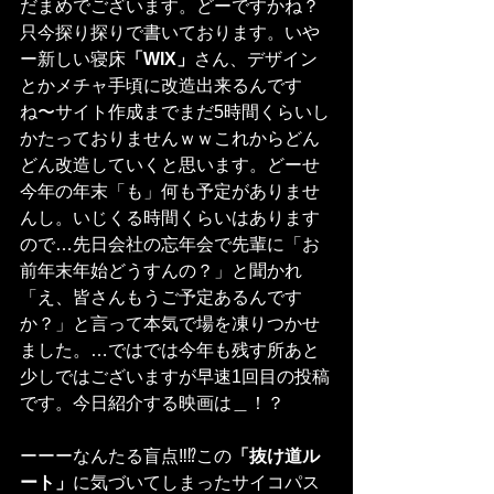
だまめでございます。どーですかね？
只今探り探りで書いております。いや
ー新しい寝床
「WIX」
さん、デザイン
とかメチャ手頃に改造出来るんです
ね〜サイト作成までまだ5時間くらいし
かたっておりませんｗｗこれからどん
どん改造していくと思います。どーせ
今年の年末「も」何も予定がありませ
んし。いじくる時間くらいはあります
ので…先日会社の忘年会で先輩に「お
前年末年始どうすんの？」と聞かれ
「え、皆さんもうご予定あるんです
か？」と言って本気で場を凍りつかせ
ました。…ではでは今年も残す所あと
少しではございますが早速1回目の投稿
です。今日紹介する映画は＿！？
ーーーなんたる盲点‼︎⁉︎この
「抜け道ル
ート」
に気づいてしまったサイコパス