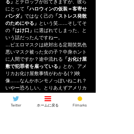
る」
とテロップが出てきますが、彼ら
にとって
「ハロウィンの仮装＝客寄せ
パンダ」
ではなく己の
「ストレス発散
のためにやる」
という笑……そしてそ
の
「はけ口」
に選ばれてしまった、と
いう話だったんですねー。
…ピエロマスクは絶対出る定期笑気色
悪いマスク被った女の子？中身ホント
に人間ですか？途中流れる
「お化け屋
敷で犯罪者を雇っている」
とか、アメ
リカお化け屋敷事情がわかる(？)映
像……なんかホンモノっぽいねこれ？
いやー恐ろしい。とりあえずアメリカ
で「非合法」のお化け屋敷は行かない
方が身の為みたいっすなぁ……
Twitter
ホームに戻る
Filmarks
彼らの
「リアルガチ」
お化け屋敷の登
場までが長く、それまではホントにあ
るのかは定かではない田舎のお化け屋