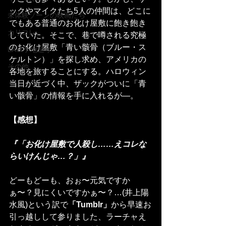
ックやマイクたち5人の仲間は、どこに
未体験ゾーンの映画たち
でもある普通のお化け屋敷に飽き飽き
カリコレ
していた。そこで、巷で噂される究極
のお化け屋敷「青い骸骨（ブルー・ス
LAロケ地巡り
ケルトン）」を探し求め、アメリカの
その他
各地を旅することにする。ハロウィン
当日が近づく中、ザックがついに「青
い骸骨」の情報を手に入れるが―。
【感想】
『「お化け屋敷で人殺し……えコレな
らいけんじゃ…？」』
どーもどーも、おぉ〜元気ですか
ぁ〜？見にくいですかぁ〜？…(井上陽
水風)という訳で
「Tumblr」
から早速お
引っ越しして参りました、ラーチャえ