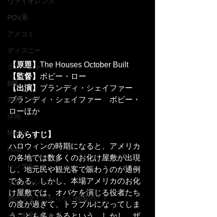
ヴァイオレンス
POV系
アメコミ
ディズニー
【原題】
The Houses October Built
クリーチャー
【監督】
ボビー・ロー
B級
【出演】
ブランディ・シェイファー　
ブランディ・シェイファー　ボビー・
邦画
ローほか
洋画
Netflix
【あらすじ】
ハロウィンの時期になると、アメリカ
Hulu
の各地では数多くのお化け屋敷が出現
レンタル
し、地元民や観光客で賑わうのが通例
である。しかし、本場アメリカのお化
サクッとレビュー
け屋敷では、オバケを演じる役者たち
酒のツマミにならない映画のこと
の度が過ぎて、トラブルになってしま
イッキ見シリーズ
うことも多々あるという。しかし、ザ